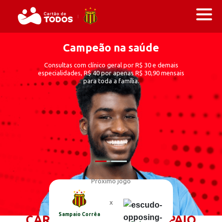
Campeão na saúde
Consultas com clínico geral por R$ 30 e demais
especialidades, R$ 40 por apenas R$ 30,90 mensais
para toda a família.
Próximo jogo
CONHEÇA OS BENEFÍCIOS DE TER O
X
Sampaio Corrêa
CARTÃO DE TODOS SAMPAIO