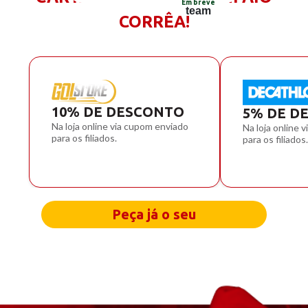
Em breve
CORRÊA!
10% DE DESCONTO
5% DE D
Na loja online via cupom enviado
Na loja online 
para os filiados.
para os filiados.
Peça já o seu